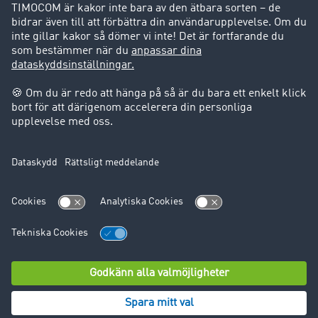
Success Stories
Support
Support
Juridiskt
Företagsinformation
Användarvillkor
Dataskydd
Cookie-Einstellungen
© TIMOCOM GmbH 2024. Alla rättigheter förbehålles