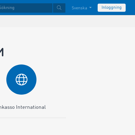
Inloggning
Svenska
M
nkasso International