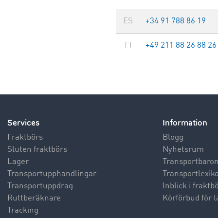
ES
+34 91 788 86 19
FI
+49 211 88 26 88 26
Services
Information
Fraktbörs
Blogg
Sluten fraktbörs
Nyhetsrum
Lager
Transportbaro
Transportupphandlingar
Transportlexik
Transportuppdrag
Inblick i frakt
Ruttberäknare
Körförbud för l
Tracking