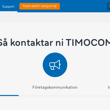
Kostnadsfri testperiod
Support
Så kontaktar ni TIMOCO
Företagskommunikation
I