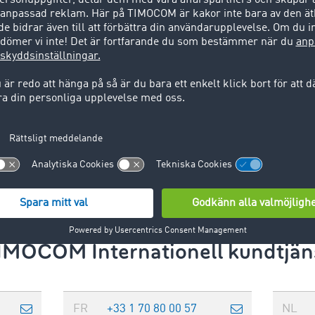
Meddelande *
Skicka formulär
IMOCOM Internationell kundtjän
FR
+33 1 70 80 00 57
NL