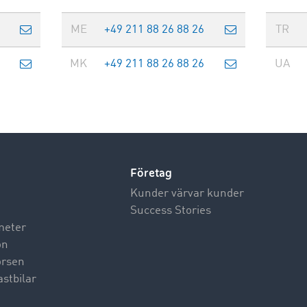
ME
+49 211 88 26 88 26
TR
MK
+49 211 88 26 88 26
UA
Företag
Kunder värvar kunder
Success Stories
meter
on
börsen
astbilar