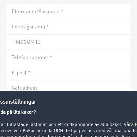
Efternamn/Förnamn *
Företagsnamn *
TIMOCOM ID
Telefonnummer *
E-post *
Gatuadress
Postnummer *
Stad