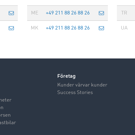
ME
+49 211 88 26 88 26
TR
MK
+49 211 88 26 88 26
UA
Företag
Kunder värvar kunder
Success Stories
meter
on
börsen
astbilar