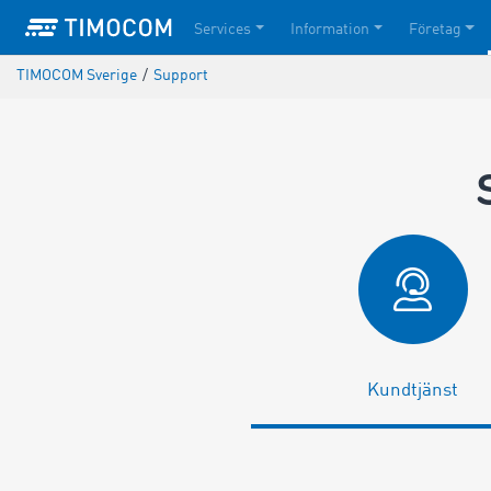
Services
Information
Företag
TIMOCOM Sverige
/
Support
Kundtjänst