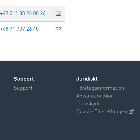
+49 211 88 26 88 26
+48 71 737 26 40
Support
Juridiskt
Support
Företagsinformation
Användarvillkor
Dataskydd
Cookie-Einstellungen