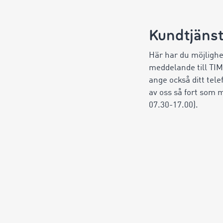
Kundtjänst
Här har du möjlighet
meddelande till TI
ange också ditt tel
av oss så fort som m
07.30-17.00).