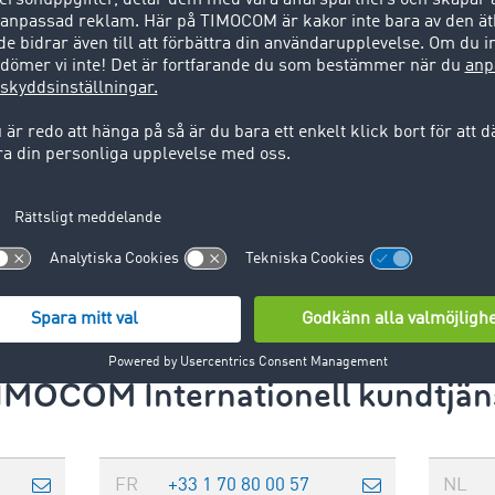
Meddelande *
Skicka formulär
IMOCOM Internationell kundtjän
FR
+33 1 70 80 00 57
NL