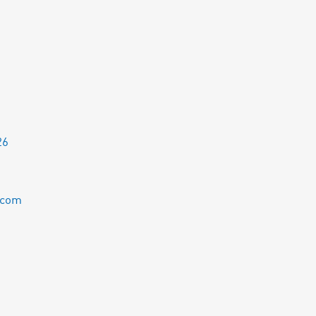
26
.com