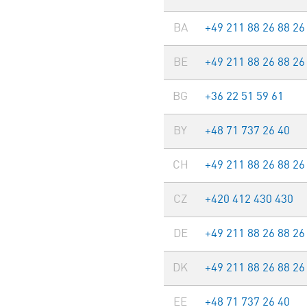
BA
+49 211 88 26 88 26
BE
+49 211 88 26 88 26
BG
+36 22 51 59 61
BY
+48 71 737 26 40
CH
+49 211 88 26 88 26
CZ
+420 412 430 430
DE
+49 211 88 26 88 26
DK
+49 211 88 26 88 26
EE
+48 71 737 26 40