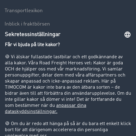
Transportlexikon
Inblick i fraktbörsen
Körförbud för lastbilar
Företag
Kunder värvar kunder
Success Stories
Support
Support
Juridiskt