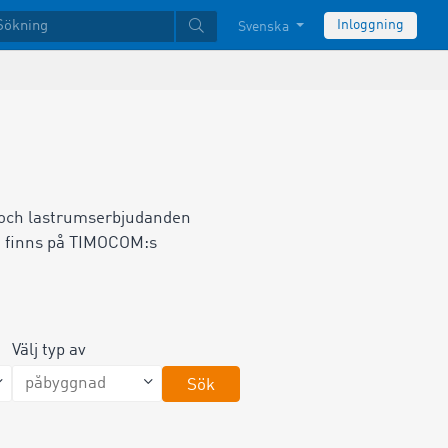
Inloggning
Svenska
- och lastrumserbjudanden
m finns på TIMOCOM:s
Välj typ av
Sök