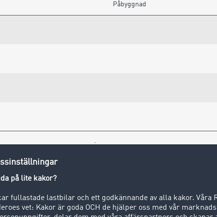
Påbyggnad
visa mer