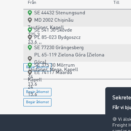
Från
Till
SE 44432 Stenungsund
MD 2002 Chișinău
Tautliner, Kapell
SE 541 30 Skövde
225.3
PL 85-023 Bydgoszcz
13.6
Kapell
SE 77230 Grängesberg
Begär åtkomst
24
PL 65-119 Zielona Góra (Zielona
13.6
Góra)
SE 375 30 Mörrum
Begär åtkomst
Tautliner, Mega, Kapell
EE 74117 Maardu
24
Kapell
13.6
24
Begär åtkomst
13.6
Begär åtkomst