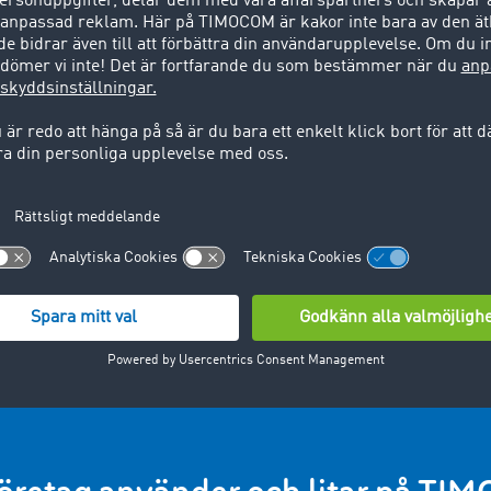
 de största och ledande fraktbö
 nytta av passande erbjudanden i TIMOCOM:s fraktbörs så ko
vi dig med dina frågor.
Registrera dig nu
Har du frågor? Vi hjälper gärna till:
+49 211 88 26 88 26
info.se@timocom.com