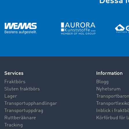
Dessa f
Services
Information
Fraktbörs
Blogg
Sluten fraktbörs
Nyhetsrum
Lager
Transportbaro
Transportupphandlingar
Transportlexik
Transportuppdrag
Inblick i frakt
Ruttberäknare
Körförbud för l
Tracking