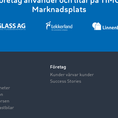
öretag använder och litar på T
Marknadsplats
Företag
Kunder värvar kunder
Success Stories
meter
on
börsen
astbilar