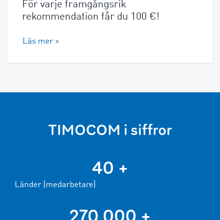
För varje framgångsrik
rekommendation får du 100 €!
Läs mer >
TIMOCOM i siffror
40 +
Länder (medarbetare)
270 000 +