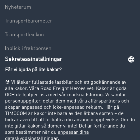
Nyhetsrum
Transportbarometer
Transportlexikon
Inblick i fraktbörsen
Körförbud för lastbilar
Företag
Kunder värvar kunder
Success Stories
Support
Support