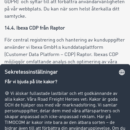
GDPR) och syftar till att förbättra användarvänligheten
på vår webbplats. Du kan när som helst återkalla ditt
samtycke.
14.4. Ibexa CDP från Raptor
För central registrering och hantering av kunduppgifter
använder vi Ibexa GmbH:s kunddataplattform
(Customer Data Platform – CDP) Raptor. Ibexas CDP
möjliggör omfattande analys och optimering av våra
marknadsföringsstrategier och de tjänster vi erbjuder
våra kunder.
I samband med detta behandlas följande uppgifter:
Kontaktuppgifter (t.ex. namn, e-postadress,
telefonnummer)
Företagsuppgifter (t.ex. företagets namn, adresser)
Användningsinformation (t.ex interaktioner på