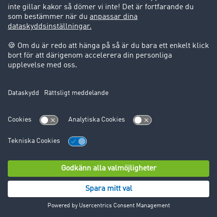
webbplatsen, användningsmönster)
Eventuella samtycken och preferenser
Behandlingen av dessa uppgifter bygger på följande
rättsliga grund:
Fullgörande av avtal och förfrågningar innan ett
avtal ingås (artikel 6 (1) (b) i GDPR)
Berättigade intressen för affärsutveckling och
optimering av marknadsföring (artikel 6 (1) (f) i
GDPR)
Samtycke från berörda personer (artikel 6 (1) (a) i
GDPR)
Uppgifterna lagras på ett säkert sätt på servrar som
tillhandahålls av Raptor A/S, operatören av CDP, och
dess partner. Raptor A/S använder Microsoft som
underleverantör för värdtjänsten. Regelbundna
säkerhets- och efterlevnadskontroller säkerställer att