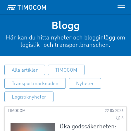
Blogg
Här kan du hitta nyheter och blogginlägg om
logistik- och transportbranschen.
Alla artiklar
TIMOCOM
Transportmarknaden
Nyheter
Logistiknyheter
TIMOCOM
22.05.2026
6
Öka godssäkerheten: