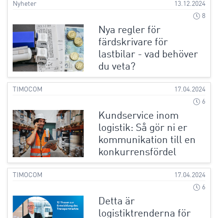
Nyheter
13.12.2024
8
Nya regler för
färdskrivare för
lastbilar - vad behöver
du veta?
TIMOCOM
17.04.2024
6
Kundservice inom
logistik: Så gör ni er
kommunikation till en
konkurrensfördel
TIMOCOM
17.04.2024
6
Detta är
logistiktrenderna för