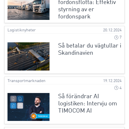
fordonsflotta: Effektiv
styrning av er
fordonspark
Logistiknyheter
20.12.2024
7
Så betalar du vägtullar i
Skandinavien
Transportmarknaden
19.12.2024
4
Så förändrar AI
logistiken: Intervju om
TIMOCOM AI