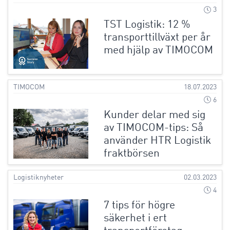
3
TST Logistik: 12 %
transporttillväxt per år
med hjälp av TIMOCOM
TIMOCOM
18.07.2023
6
Kunder delar med sig
av TIMOCOM-tips: Så
använder HTR Logistik
fraktbörsen
Logistiknyheter
02.03.2023
4
7 tips för högre
säkerhet i ert