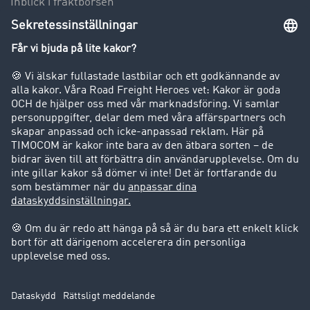
Inblick i fraktbörsen
Körförbud för lastbilar
Företag
Kunder värvar kunder
Success Stories
Support
Support
Juridiskt
Företagsinformation
Användarvillkor