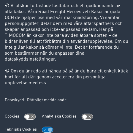
Företag
Kunder värvar kunder
Success Stories
Support
Support
Juridiskt
Företagsinformation
Användarvillkor
Dataskydd
Cookie-Einstellungen