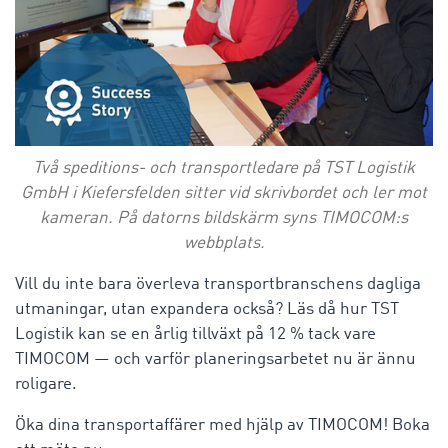
Två speditions- och transportledare på TST Logistik
GmbH i Kiefersfelden sitter vid skrivbordet och ler mot
kameran. På datorns bildskärm syns TIMOCOM:s
webbplats.
Vill du inte bara överleva transportbranschens dagliga
utmaningar, utan expandera också? Läs då hur TST
Logistik kan se en årlig tillväxt på 12 % tack vare
TIMOCOM — och varför planeringsarbetet nu är ännu
roligare.
Öka dina transportaffärer med hjälp av TIMOCOM! Boka