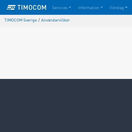
Services
Information
Företag
TIMOCOM Sverige
/
Användarvillkor