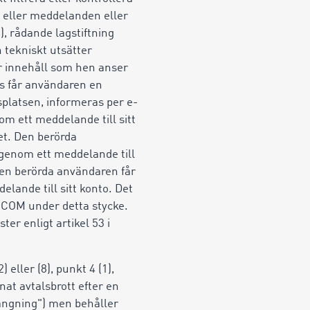
 eller meddelanden eller
, rådande lagstiftning
 tekniskt utsätter
r innehåll som hen anser
ts får användaren en
platsen, informeras per e-
om ett meddelande till sitt
et. Den berörda
genom ett meddelande till
en berörda användaren får
lande till sitt konto. Det
IMOCOM under detta stycke.
er enligt artikel 53 i
 eller (8), punkt 4 (1),
nnat avtalsbrott efter en
tängning") men behåller