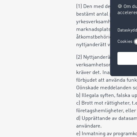
(1) Den med detta avtal bev
bestämt antal personliga a
yrkesverksamhet på den plats
marknadsplatsen och är inte
åtkomstbehörigheten via a
nyttjanderätt vid samma ti
(2) Nyttjanderätten gäller
verksamhetsområdet. Uppg
kräver det. Inaktuella elle
förbjudet att använda funk
Oönskade meddelanden so
b) Illegala syften, falska 
c) Brott mot rättigheter, t
företagshemligheter,
eller
d) Upprättande av datasaml
användare.
e) Inmatning av programk