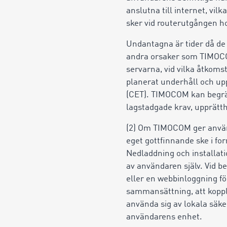
anslutna till internet, vi
sker vid routerutgången ho
Undantagna är tider då de 
andra orsaker som TIMOCO
servarna, vid vilka åtkom
planerat underhåll och up
(CET). TIMOCOM kan begräns
lagstadgade krav, upprätth
(2) Om TIMOCOM ger använ
eget gottfinnande ske i fo
Nedladdning och installat
av användaren själv. Vid 
eller en webbinloggning fö
sammansättning, att koppl
använda sig av lokala säke
användarens enhet.