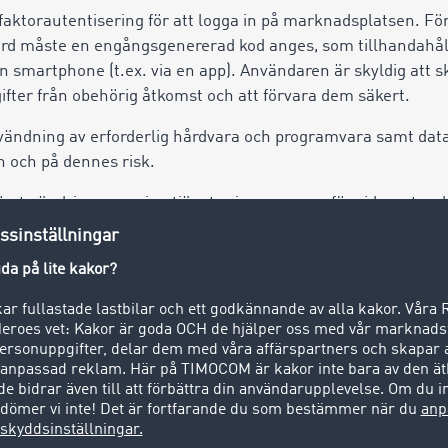
ktorautentisering för att logga in på marknadsplatsen. Fö
d måste en engångsgenererad kod anges, som tillhandahåll
en smartphone (t.ex. via en app). Användaren är skyldig att
fter från obehörig åtkomst och att förvara dem säkert.
användning av erforderlig hårdvara och programvara samt dat
 och på dennes risk.
öreta ändringar av sina tjänster inom ramen för vidareutveck
vändarfaciliteterna inte begränsas. Tjänsterna kan använda
kluderat. Användaren är ansvarig för att de personer som är i
kan TIMOCOM överföra meddelanden till användaren gälland
tioner. TIMOCOM förbehåller sig rätten att begränsa antalet
elanden.
tt