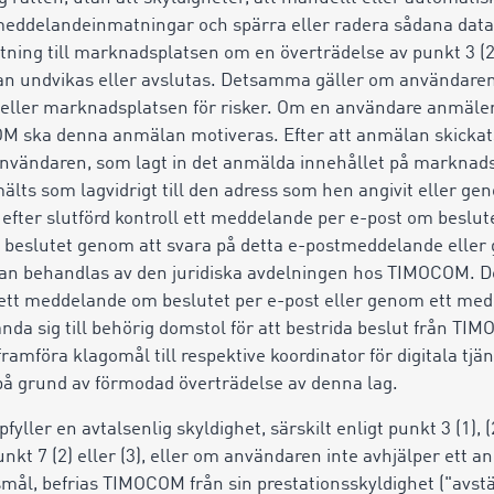
eddelandeinmatningar och spärra eller radera sådana data
ning till marknadsplatsen om en överträdelse av punkt 3 (2)
an undvikas eller avslutas. Detsamma gäller om användaren
 eller marknadsplatsen för risker. Om en användare anmäle
OCOM ska denna anmälan motiveras. Efter att anmälan skicka
användaren, som lagt in det anmälda innehållet på marknads
älts som lagvidrigt till den adress
som
hen angivit eller gen
efter slutförd kontroll ett meddelande per e-post om beslut
beslutet genom att svara på detta e-postmeddelande eller 
gan behandlas av den juridiska avdelningen hos TIMOCOM. D
ett meddelande om beslutet per e-post eller genom ett medde
ända sig till behörig domstol för att bestrida beslut från T
mföra klagomål till respektive koordinator för digitala tjänst
r på grund av förmodad överträdelse av denna lag.
ller en avtalsenlig skyldighet, särskilt enligt punkt 3 (1), (2)
punkt 7 (2) eller (3), eller om användaren inte avhjälper ett a
smål, befrias TIMOCOM från sin prestationsskyldighet ("avs