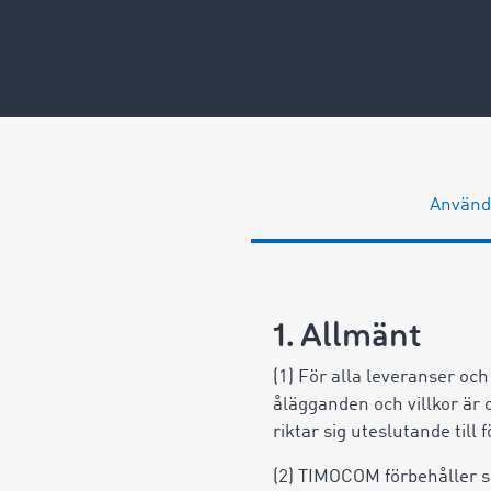
Använda
1. Allmänt
(1) För alla leveranser och
ålägganden och villkor ä
riktar sig uteslutande till
(2) TIMOCOM förbehåller si