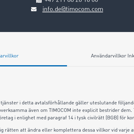
+49 211 88 26 16 00
info.de@timocom.com
rvillkor
Användarvillkor In
 tjänster i detta avtalsförhållande gäller uteslutande följan
r overksamma även om TIMOCOM inte explicit bestrider de
 företag i enlighet med paragraf 14 i tysk civilrätt (BGB) för
g rätten att ändra eller komplettera dessa villkor vid varje 