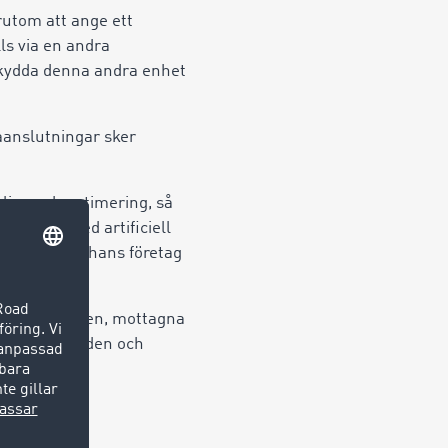
rutom att ange ett
s via en andra
 skydda denna andra enhet
aanslutningar sker
ling och optimering, så
 system med artificiell
nvolverade i hans företag
e erbjudanden, mottagna
, visningstiden och