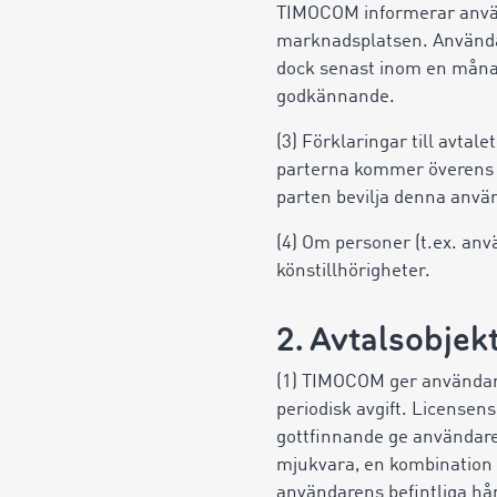
TIMOCOM informerar använ
marknadsplatsen. Använda
dock senast inom en månad
godkännande.
(3) Förklaringar till avtal
parterna kommer överens o
parten bevilja denna anv
(4) Om personer (t.ex. anv
könstillhörigheter.
2. Avtalsobjek
(1) TIMOCOM ger användare
periodisk avgift. License
gottfinnande ge användare
mjukvara, en kombination a
användarens befintliga hå