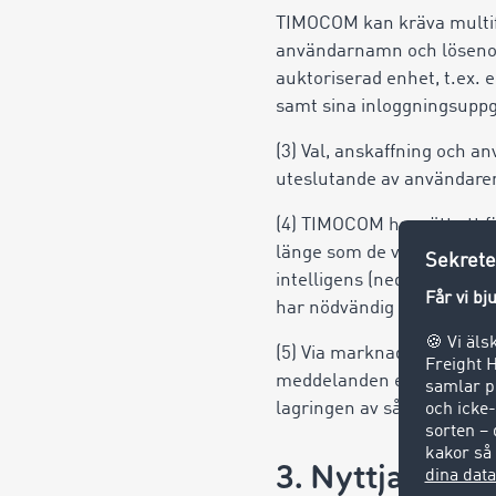
TIMOCOM kan kräva multifa
användarnamn och lösenor
auktoriserad enhet, t.ex. 
samt sina inloggningsuppgi
(3) Val, anskaffning och 
uteslutande av användaren
(4) TIMOCOM har rätt att f
länge som de väsentliga an
intelligens (nedan: AI) in
har nödvändig kunskap.
(5) Via marknadsplatsen 
meddelanden eller transak
lagringen av sådana medd
3. Nyttjanderä