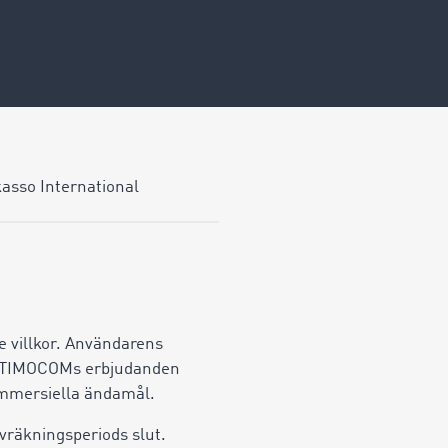
kasso International
de villkor. Användarens
m. TIMOCOMs erbjudanden
 kommersiella ändamål.
avräkningsperiods slut.