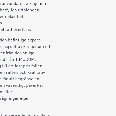
ra användare, t.ex. genom
 hatfyllda uttalanden,
ller nakenhet.
s.
ätt att överföra.
den befintliga export-
e sig detta sker genom ett
er från de vanliga
stånd från TIMOCOM.
l ett fast pris faller
 rättvis och kvalitativ
 för att begränsa en
om väsentligt påverkar
n eller
rågningar eller
 filtrera eller kontrollera