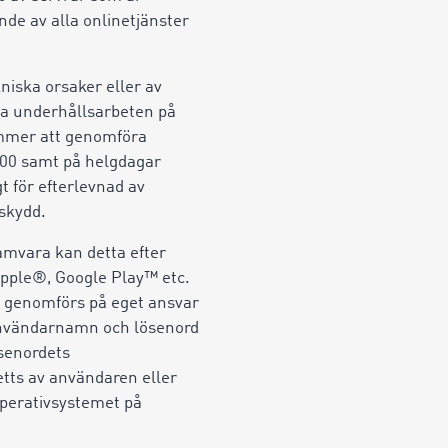
nde av alla onlinetjänster
niska orsaker eller av
a underhållsarbeten på
kommer att genomföra
.00 samt på helgdagar
t för efterlevnad av
askydd.
mvara kan detta efter
 Apple®, Google Play™ etc.
n genomförs på eget ansvar
 användarnamn och lösenord
ösenordets
tts av användaren eller
operativsystemet på