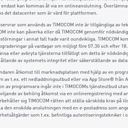
lka endast kan kommas åt via en onlineanslutning. Överlämna
s det datacenter som är värd för plattformen.
servrar som används av TIMOCOM inte är tillgängliga av tek
M inte kan påverka eller då TIMOCOM genomför nödvändig
ststörningar i annat fall hade varit oundvikliga. TIMOCOM 
pgraderingar på vardagar om möjligt före 07.30 och efter 18
a eller avbryta tjänsterna tillfälligt om detta är nödvändig
ållande av systemets integritet eller säkerställande av dat
daren åtkomst till marknadsplatsen med hjälp av en progra
rm av t.ex. ett nedladdningsutbud eller via App Store® från
ion av programvara ingår inte i TIMOCOMs tjänsteutbud uta
beviljande av behörig åtkomst via en onlineregistrering med
rbehåller sig TIMOCOM rätten att ställa särskilda krav på l
a den enskilda anslutningen med en e-postadress som ange
rhetsåtgärder som t.ex. befintliga autentiseringstekniker i 