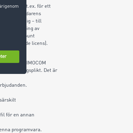
mfattning, t.ex. för ett
volym i användarens
osjälvständig – till
. Vid användning av
ast ett account
konkurrerande licens).
igger inom
 styrkas om TIMOCOM
adgad lagringsplikt. Det är
rbjudanden.
särskilt
fil för en annan
denna programvara.