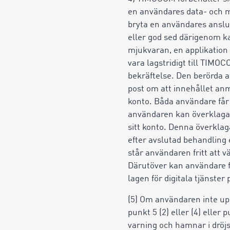
en användares data- och m
bryta en användares anslut
eller god sed därigenom k
mjukvaran, en applikation
vara lagstridigt till TIM
bekräftelse. Den berörda 
post om att innehållet anm
konto. Båda användare får 
användaren kan överklaga 
sitt konto. Denna överkla
efter avslutad behandling 
står användaren fritt att v
Därutöver kan användare fra
lagen för digitala tjänste
(5) Om användaren inte uppfy
punkt 5 (2) eller (4) eller 
varning och hamnar i dröj