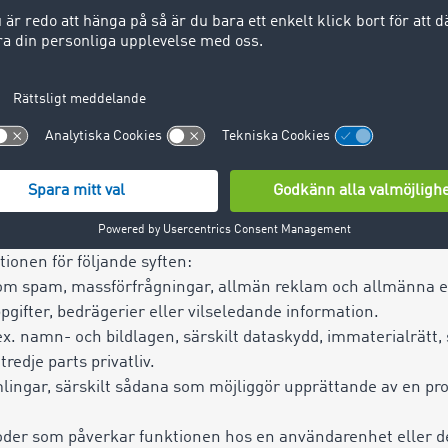
iljade nyttjanderätten gäller endast för individuellt avtalad o
nslutningar (account), transaktioner eller en avtalad data
 som anges i avtalet för filialen i fråga – självständig eller 
 överförbar till tredje part eller andra filialer eller kontor
nvändarnamn och lösenord eller en webbinloggning har end
dpunkt, både i fråga om en enhet och/eller en webbläsare (
 enbart inmatning och sökning av specifik information som l
ifterna måste vara sanningsenliga och på begäran kunna
r insamlade data ska raderas såvida det inte föreligger lagst
tionen för följande syften:
m spam, massförfrågningar, allmän reklam och allmänna e
uppgifter, bedrägerier eller vilseledande information.
.ex. namn- och bildlagen, särskilt dataskydd, immaterialrätt,
 tredje parts privatliv.
ingar, särskilt sådana som möjliggör upprättande av en pro
oder som påverkar funktionen hos en användarenhet eller 