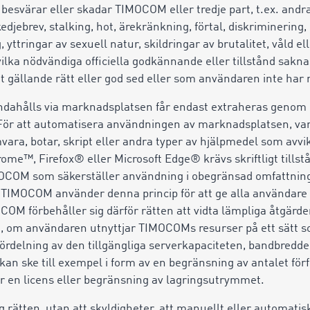
, besvärar eller skadar TIMOCOM eller tredje part, t.ex. and
jebrev, stalking, hot, ärekränkning, förtal, diskriminering,
, yttringar av sexuell natur, skildringar av brutalitet, våld e
 vilka nödvändiga officiella godkännande eller tillstånd sakna
t gällande rätt eller god sed eller som användaren inte har r
andahålls via marknadsplatsen får endast extraheras genom 
. För att automatisera användningen av marknadsplatsen, var
vara, botar, skript eller andra typer av hjälpmedel som avvik
ome™, Firefox® eller Microsoft Edge® krävs skriftligt till
COM som säkerställer användning i obegränsad omfattning til
TIMOCOM använder denna princip för att ge alla användare en
M förbehåller sig därför rätten att vidta lämpliga åtgärder
, om användaren utnyttjar TIMOCOMs resurser på ett sätt s
 fördelning av den tillgängliga serverkapaciteten, bandbredde
an ske till exempel i form av en begränsning av antalet förf
r en licens eller begränsning av lagringsutrymmet.
rätten, utan att skyldigheter, att manuellt eller automatiskt