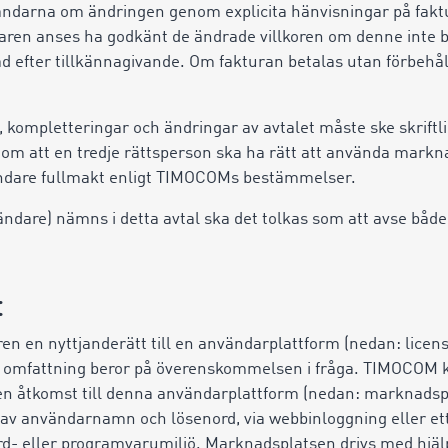
darna om ändringen genom explicita hänvisningar på faktu
ren anses ha godkänt de ändrade villkoren om denne inte 
 efter tillkännagivande. Om fakturan betalas utan förbehål
et, kompletteringar och ändringar av avtalet måste ske skriftli
m att en tredje rättsperson ska ha rätt att använda markn
ändare fullmakt enligt TIMOCOMs bestämmelser.
ändare) nämns i detta avtal ska det tolkas som att avse båd
t
n en nyttjanderätt till en användarplattform (nedan: licen
ns omfattning beror på överenskommelsen i fråga. TIMOCOM k
n åtkomst till denna användarplattform (nedan: marknadsp
v användarnamn och lösenord, via webbinloggning eller ett 
rd- eller programvarumiljö. Marknadsplatsen drivs med hjäl