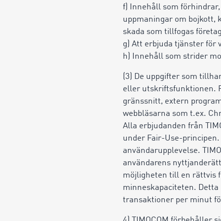
f) Innehåll som förhindrar
uppmaningar om bojkott, ked
skada som tillfogas företag
g) Att erbjuda tjänster för
h) Innehåll som strider mo
(3) De uppgifter som tillh
eller utskriftsfunktionen
gränssnitt, extern program
webbläsarna som t.ex. Chr
Alla erbjudanden från TIMO
under Fair-Use-principen. 
användarupplevelse. TIMOCO
användarens nyttjanderätt
möjligheten till en rättvis
minneskapaciteten. Detta k
transaktioner per minut fö
4) TIMOCOM förbehåller sig 