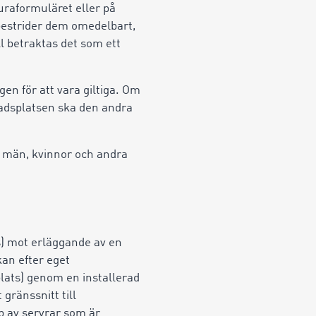
raformuläret eller på
bestrider dem omedelbart,
l betraktas det som ett
gen för att vara giltiga. Om
adsplatsen ska den andra
e män, kvinnor och andra
s) mot erläggande av en
an efter eget
lats) genom en installerad
gränssnitt till
p av servrar som är