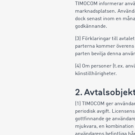
TIMOCOM informerar använ
marknadsplatsen. Använda
dock senast inom en månad
godkännande.
(3) Förklaringar till avtal
parterna kommer överens o
parten bevilja denna anv
(4) Om personer (t.ex. anv
könstillhörigheter.
2. Avtalsobjek
(1) TIMOCOM ger användare
periodisk avgift. License
gottfinnande ge användare
mjukvara, en kombination a
användarens befintliga hå