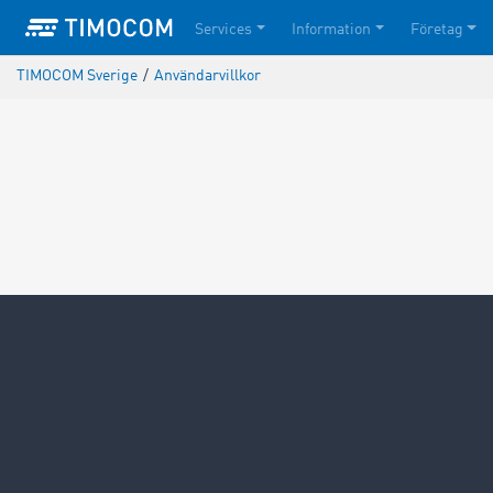
Services
Information
Företag
TIMOCOM Sverige
/
Användarvillkor