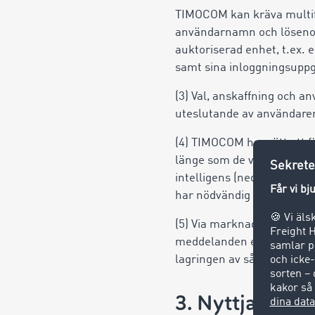
TIMOCOM kan kräva multifa
användarnamn och lösenor
auktoriserad enhet, t.ex. 
samt sina inloggningsuppgi
(3) Val, anskaffning och 
uteslutande av användaren
(4) TIMOCOM har rätt att f
länge som de väsentliga an
intelligens (nedan: AI) in
har nödvändig kunskap.
(5) Via marknadsplatsen 
meddelanden eller transak
lagringen av sådana medd
3. Nyttjanderä