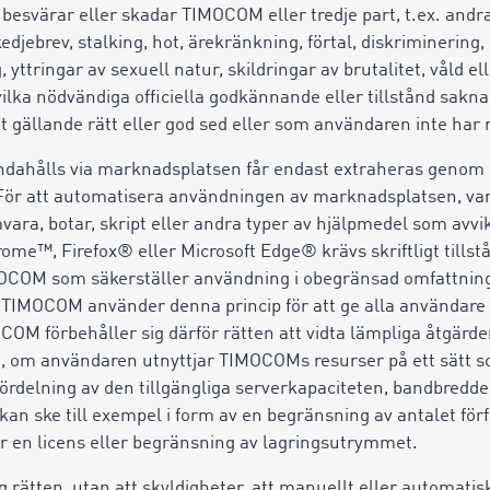
, besvärar eller skadar TIMOCOM eller tredje part, t.ex. and
jebrev, stalking, hot, ärekränkning, förtal, diskriminering,
, yttringar av sexuell natur, skildringar av brutalitet, våld e
 vilka nödvändiga officiella godkännande eller tillstånd sakna
t gällande rätt eller god sed eller som användaren inte har r
andahålls via marknadsplatsen får endast extraheras genom 
. För att automatisera användningen av marknadsplatsen, var
vara, botar, skript eller andra typer av hjälpmedel som avvik
ome™, Firefox® eller Microsoft Edge® krävs skriftligt till
COM som säkerställer användning i obegränsad omfattning til
TIMOCOM använder denna princip för att ge alla användare en
M förbehåller sig därför rätten att vidta lämpliga åtgärder
, om användaren utnyttjar TIMOCOMs resurser på ett sätt s
 fördelning av den tillgängliga serverkapaciteten, bandbredde
an ske till exempel i form av en begränsning av antalet förf
r en licens eller begränsning av lagringsutrymmet.
rätten, utan att skyldigheter, att manuellt eller automatiskt