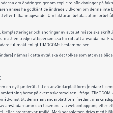
darna om ändringen genom explicita hänvisningar på faktu
ren anses ha godkänt de ändrade villkoren om denne inte 
 efter tillkännagivande. Om fakturan betalas utan förbehål
et, kompletteringar och ändringar av avtalet måste ske skriftli
m att en tredje rättsperson ska ha rätt att använda markn
ändare fullmakt enligt TIMOCOMs bestämmelser.
ändare) nämns i detta avtal ska det tolkas som att avse båd
t
n en nyttjanderätt till en användarplattform (nedan: licen
ns omfattning beror på överenskommelsen i fråga. TIMOCOM k
n åtkomst till denna användarplattform (nedan: marknadsp
v användarnamn och lösenord, via webbinloggning eller ett 
rd- eller programvarumiljö. Marknadsplatsen drivs med hjäl