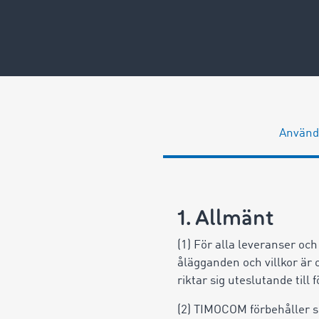
Använda
1. Allmänt
(1) För alla leveranser och
ålägganden och villkor ä
riktar sig uteslutande till
(2) TIMOCOM förbehåller si