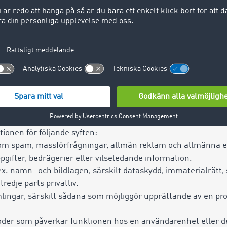
iljade nyttjanderätten gäller endast för individuellt avtalad o
nslutningar (account), transaktioner eller en avtalad data
 som anges i avtalet för filialen i fråga – självständig eller 
 överförbar till tredje part eller andra filialer eller kontor
nvändarnamn och lösenord eller en webbinloggning har end
dpunkt, både i fråga om en enhet och/eller en webbläsare (
 enbart inmatning och sökning av specifik information som l
ifterna måste vara sanningsenliga och på begäran kunna
r insamlade data ska raderas såvida det inte föreligger lagst
tionen för följande syften:
m spam, massförfrågningar, allmän reklam och allmänna e
uppgifter, bedrägerier eller vilseledande information.
.ex. namn- och bildlagen, särskilt dataskydd, immaterialrätt,
 tredje parts privatliv.
ingar, särskilt sådana som möjliggör upprättande av en pro
oder som påverkar funktionen hos en användarenhet eller 