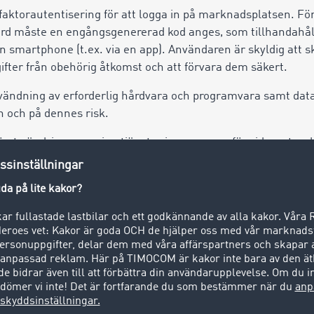
ktorautentisering för att logga in på marknadsplatsen. Fö
d måste en engångsgenererad kod anges, som tillhandahåll
en smartphone (t.ex. via en app). Användaren är skyldig att
fter från obehörig åtkomst och att förvara dem säkert.
användning av erforderlig hårdvara och programvara samt dat
 och på dennes risk.
öreta ändringar av sina tjänster inom ramen för vidareutveck
vändarfaciliteterna inte begränsas. Tjänsterna kan använda
kluderat. Användaren är ansvarig för att de personer som är i
kan TIMOCOM överföra meddelanden till användaren gälland
tioner. TIMOCOM förbehåller sig rätten att begränsa antalet
elanden.
tt