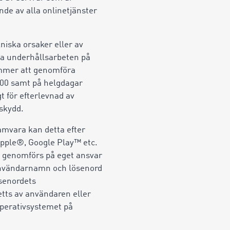
nde av alla onlinetjänster
niska orsaker eller av
a underhållsarbeten på
kommer att genomföra
.00 samt på helgdagar
t för efterlevnad av
askydd.
mvara kan detta efter
 Apple®, Google Play™ etc.
n genomförs på eget ansvar
 användarnamn och lösenord
ösenordets
tts av användaren eller
operativsystemet på