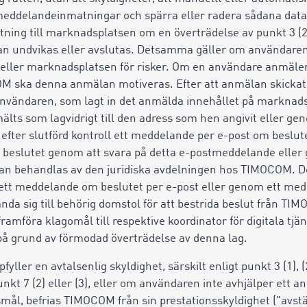
eddelandeinmatningar och spärra eller radera sådana data
ning till marknadsplatsen om en överträdelse av punkt 3 (2)
an undvikas eller avslutas. Detsamma gäller om användaren
 eller marknadsplatsen för risker. Om en användare anmäle
OCOM ska denna anmälan motiveras. Efter att anmälan skicka
användaren, som lagt in det anmälda innehållet på marknads
älts som lagvidrigt till den adress
som
hen angivit eller gen
efter slutförd kontroll ett meddelande per e-post om beslut
beslutet genom att svara på detta e-postmeddelande eller 
gan behandlas av den juridiska avdelningen hos TIMOCOM. D
ett meddelande om beslutet per e-post eller genom ett medde
ända sig till behörig domstol för att bestrida beslut från T
mföra klagomål till respektive koordinator för digitala tjänst
r på grund av förmodad överträdelse av denna lag.
ller en avtalsenlig skyldighet, särskilt enligt punkt 3 (1), (2)
punkt 7 (2) eller (3), eller om användaren inte avhjälper ett a
smål, befrias TIMOCOM från sin prestationsskyldighet ("avs