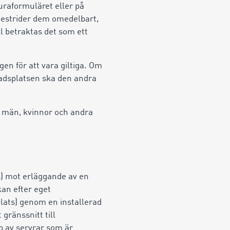
raformuläret eller på
bestrider dem omedelbart,
l betraktas det som ett
gen för att vara giltiga. Om
adsplatsen ska den andra
e män, kvinnor och andra
s) mot erläggande av en
an efter eget
lats) genom en installerad
gränssnitt till
p av servrar som är