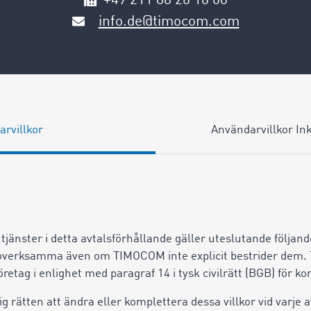
+49 211 88 26 16 00
info.de@timocom.com
rvillkor
Användarvillkor In
 tjänster i detta avtalsförhållande gäller uteslutande följan
r overksamma även om TIMOCOM inte explicit bestrider de
 företag i enlighet med paragraf 14 i tysk civilrätt (BGB) för
g rätten att ändra eller komplettera dessa villkor vid varje 