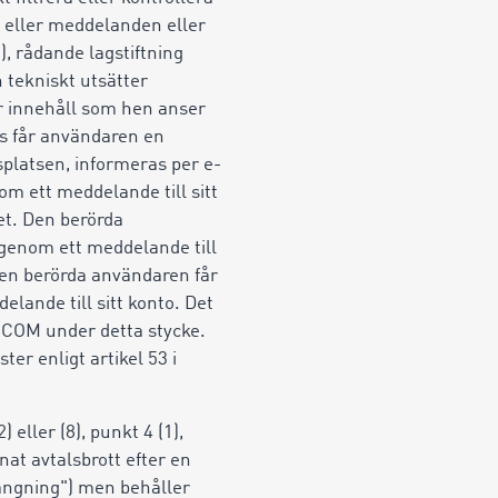
 eller meddelanden eller
, rådande lagstiftning
 tekniskt utsätter
r innehåll som hen anser
ts får användaren en
platsen, informeras per e-
om ett meddelande till sitt
et. Den berörda
genom ett meddelande till
en berörda användaren får
lande till sitt konto. Det
IMOCOM under detta stycke.
er enligt artikel 53 i
 eller (8), punkt 4 (1),
nnat avtalsbrott efter en
tängning") men behåller