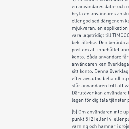
en användares data- och m
bryta en användares anslut
eller god sed därigenom k
mjukvaran, en applikation
vara lagstridigt till TIM
bekräftelse. Den berörda 
post om att innehållet anm
konto. Båda användare får 
användaren kan överklaga 
sitt konto. Denna överkla
efter avslutad behandling 
står användaren fritt att v
Därutöver kan användare fra
lagen för digitala tjänste
(5) Om användaren inte uppfy
punkt 5 (2) eller (4) eller 
varning och hamnar i dröj