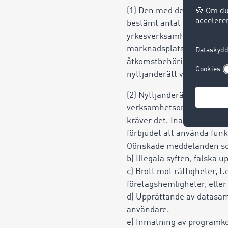
(1) Den med detta avtal bev
bestämt antal personliga a
yrkesverksamhet på den plats
marknadsplatsen och är inte
åtkomstbehörigheten via a
nyttjanderätt vid samma ti
(2) Nyttjanderätten gäller
verksamhetsområdet. Uppg
kräver det. Inaktuella elle
förbjudet att använda funk
Oönskade meddelanden so
b) Illegala syften, falska 
c) Brott mot rättigheter, t
företagshemligheter,
eller
d) Upprättande av datasaml
användare.
e) Inmatning av programk