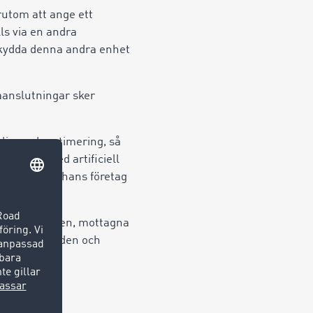
rutom att ange ett
s via en andra
 skydda denna andra enhet
aanslutningar sker
ling och optimering, så
 system med artificiell
nvolverade i hans företag
e erbjudanden, mottagna
, visningstiden och