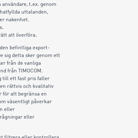
ra användare, t.ex. genom
 hatfyllda uttalanden,
ller nakenhet.
s.
ätt att överföra.
den befintliga export-
e sig detta sker genom ett
er från de vanliga
stånd från TIMOCOM.
l ett fast pris faller
 rättvis och kvalitativ
 för att begränsa en
om väsentligt påverkar
n eller
rågningar eller
 filtrera eller kontrollera