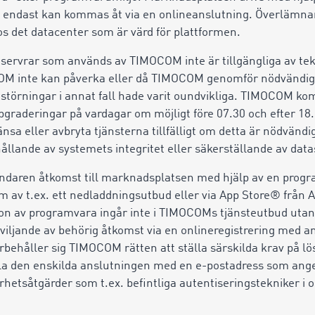
lka endast kan kommas åt via en onlineanslutning. Överlämna
s det datacenter som är värd för plattformen.
servrar som används av TIMOCOM inte är tillgängliga av tek
M inte kan påverka eller då TIMOCOM genomför nödvändig
ststörningar i annat fall hade varit oundvikliga. TIMOCOM 
pgraderingar på vardagar om möjligt före 07.30 och efter 18
a eller avbryta tjänsterna tillfälligt om detta är nödvändig
ållande av systemets integritet eller säkerställande av dat
daren åtkomst till marknadsplatsen med hjälp av en progra
rm av t.ex. ett nedladdningsutbud eller via App Store® från
ion av programvara ingår inte i TIMOCOMs tjänsteutbud uta
beviljande av behörig åtkomst via en onlineregistrering med
rbehåller sig TIMOCOM rätten att ställa särskilda krav på l
a den enskilda anslutningen med en e-postadress som ange
rhetsåtgärder som t.ex. befintliga autentiseringstekniker i 