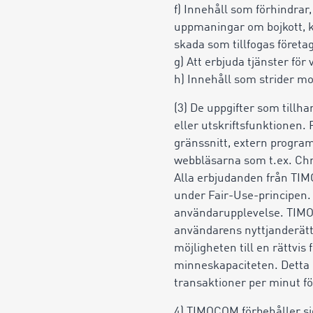
f) Innehåll som förhindrar
uppmaningar om bojkott, ked
skada som tillfogas företag
g) Att erbjuda tjänster för
h) Innehåll som strider mo
(3) De uppgifter som tillh
eller utskriftsfunktionen
gränssnitt, extern program
webbläsarna som t.ex. Chr
Alla erbjudanden från TIMO
under Fair-Use-principen. 
användarupplevelse. TIMOCO
användarens nyttjanderätt
möjligheten till en rättvis
minneskapaciteten. Detta k
transaktioner per minut fö
4) TIMOCOM förbehåller sig 