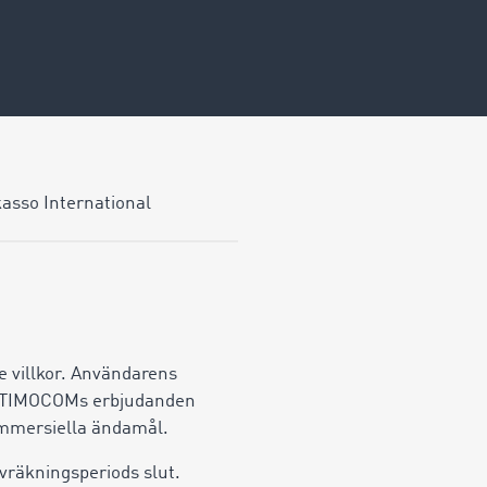
kasso International
de villkor. Användarens
m. TIMOCOMs erbjudanden
 kommersiella ändamål.
avräkningsperiods slut.