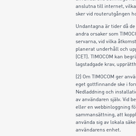
anslutna till internet, vi
sker vid routerutgången ho
Undantagna är tider då de 
andra orsaker som TIMOCO
servarna, vid vilka åtkom
planerat underhåll och up
(CET). TIMOCOM kan begräns
lagstadgade krav, upprätth
(2) Om TIMOCOM ger använ
eget gottfinnande ske i fo
Nedladdning och installat
av användaren själv. Vid 
eller en webbinloggning fö
sammansättning, att koppl
använda sig av lokala säke
användarens enhet.