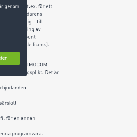
mfattning, t.ex. för ett
volym i användarens
osjälvständig – till
. Vid användning av
ast ett account
konkurrerande licens).
igger inom
 styrkas om TIMOCOM
adgad lagringsplikt. Det är
rbjudanden.
särskilt
fil för en annan
denna programvara.