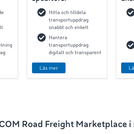
de
Hitta och tilldela
transportuppdrag
lt
snabbt och enkelt
Hantera
elning
transportuppdrag
rag
digitalt och transparent
Läs mer
L
OM Road Freight Marketplace i s