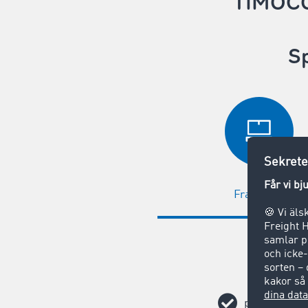
TIMOCO
Sp
Fraktbörs
potentiella 