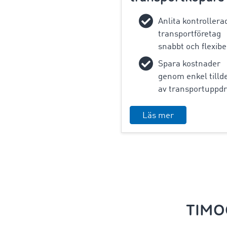
Anlita kontrollera
transportföretag
snabbt och flexibe
Spara kostnader
genom enkel tilld
av transportuppd
Läs mer
TIMOC