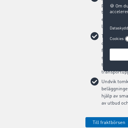
på dig: Hitta
transportup
enkelt i ett
logistiknätv
Tilldela tra
och enkelt: 
frakterbjud
sekunder och
tilldelninge
transportup
Undvik tomk
beläggninge
hjälp av sm
av utbud och
Till fraktbörsen