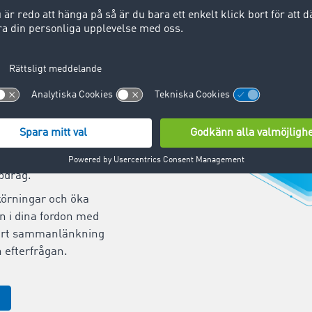
 nya
pdrag snabbt och
 av Europas ledande
erk.
nsportuppdrag snabbt
Skapa dina
anden på bara 20
 öka effektiviteten i
n av
pdrag.
örningar och öka
n i dina fordon med
art sammanlänkning
 efterfrågan.