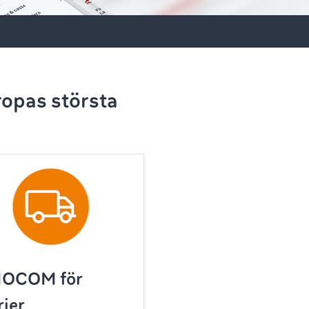
ropas största
MOCOM för
rier