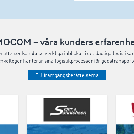
MOCOM – våra kunders erfarenhe
ttelser kan du se verkliga inblickar i det dagliga logistikar
hkollegor hanterar sina logistikprocesser för godstransporte
Till framgångsberättelserna