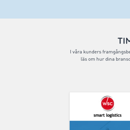
TI
I våra kunders framgångsberä
läs om hur dina bransc