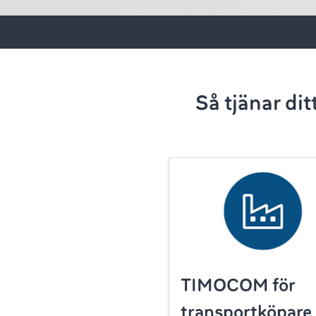
Så tjänar di
TIMOCOM för
transportköpare