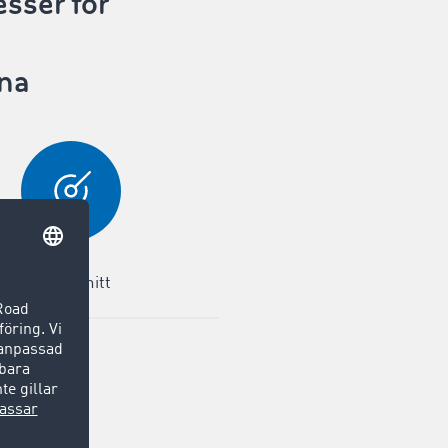
esser för
rna
Gränssnitt