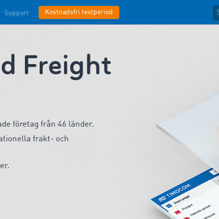
Kostnadsfri testperiod
Support
 Freight
de företag från 46 länder.
nationella frakt- och
er.