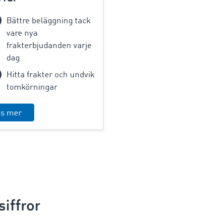
Bättre beläggning tack
vare nya
frakterbjudanden varje
dag
Hitta frakter och undvik
tomkörningar
äs mer
iffror