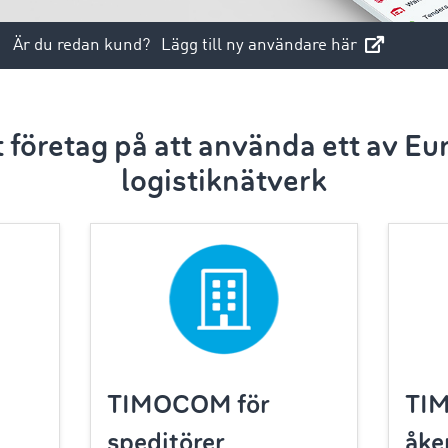
Är du redan kund?
Lägg till ny användare här
tt företag på att använda ett av Eu
logistiknätverk
TIMOCOM för
TI
speditörer
åke