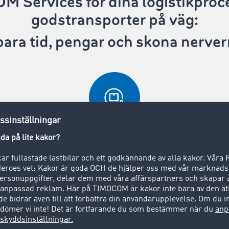
M Services
för dina logistikproc
godstransporter på väg:
ara tid, pengar och skona nerve
Sluten fraktbörs
affärspartner väntar