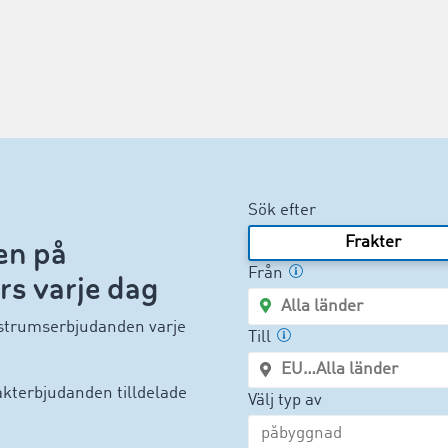
Sök efter
Frakter
en på
Från
s varje dag
lastrumserbjudanden varje
Till
akterbjudanden tilldelade
Välj typ av