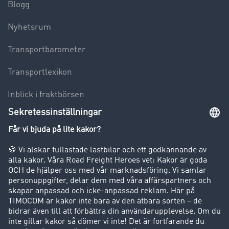
Blogg
Nyhetsrum
Transportbarometer
Transportlexikon
Inblick i fraktbörsen
Körförbud för lastbilar
Företag
Kunder värvar kunder
Success Stories
Support