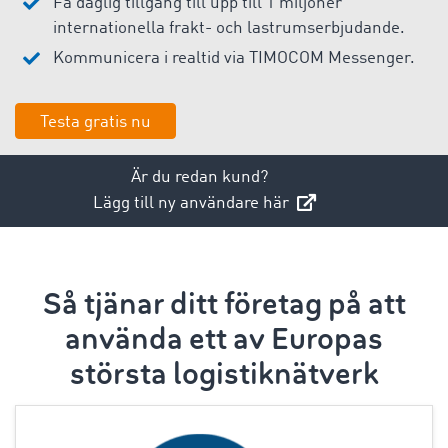
Få daglig tillgång till upp till 1 miljoner
internationella frakt- och lastrumserbjudande.
Kommunicera i realtid via TIMOCOM Messenger.
Testa gratis nu
Är du redan kund?
Lägg till ny användare här
Så tjänar ditt företag på att
använda ett av Europas
största logistiknätverk