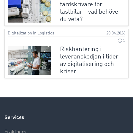
färdskrivare för
lastbilar - vad behöver
du veta?
Digitalization in Logistics
20.04.2026
5
Riskhantering i
leveranskedjan i tider
av digitalisering och
kriser
Services
Fraktbörs